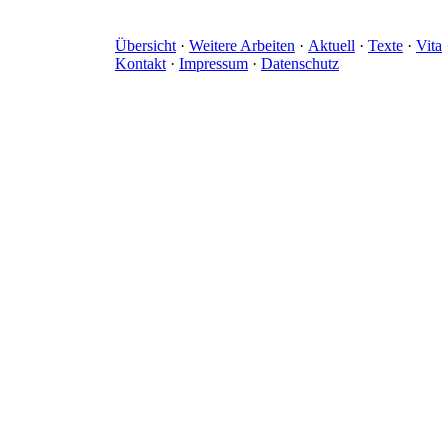
Übersicht
·
Weitere Arbeiten
·
Aktuell
·
Texte
·
Vita
Kontakt
·
Impressum
·
Datenschutz